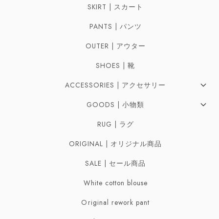
SKIRT | スカート
PANTS | パンツ
OUTER | アウター
SHOES | 靴
ACCESSORIES | アクセサリー
Pierces | ピアス
GOODS | 小物類
Earrings | イヤリング
Bag | バッグ
RUG | ラグ
Ring | リング
Belt | ベルト
ORIGINAL | オリジナル商品
Necklaces | ネックレス
Scarf | スカーフ
SALE | セール商品
Bracelet | ブレスレット・バングル
White cotton blouse
Broach | ブローチ
Original rework pant