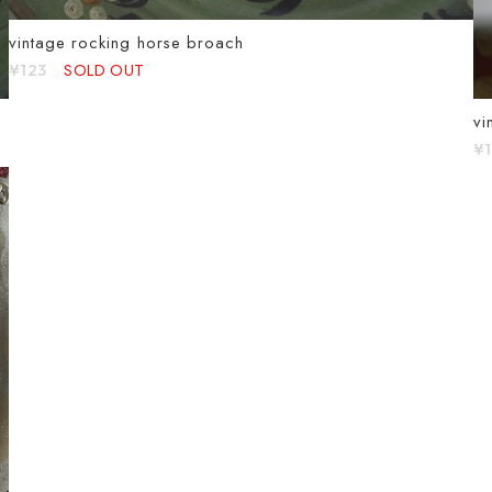
vintage rocking horse broach
SOLD OUT
¥123
vi
¥