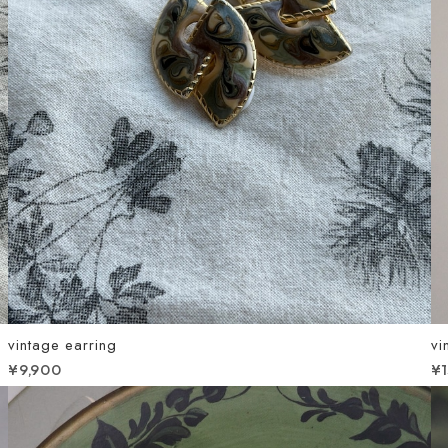
vintage earring
vi
¥9,900
¥