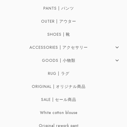
PANTS | パンツ
OUTER | アウター
SHOES | 靴
ACCESSORIES | アクセサリー
Pierces | ピアス
GOODS | 小物類
Earrings | イヤリング
Bag | バッグ
RUG | ラグ
Ring | リング
Belt | ベルト
ORIGINAL | オリジナル商品
Necklaces | ネックレス
Scarf | スカーフ
SALE | セール商品
Bracelet | ブレスレット・バングル
White cotton blouse
Broach | ブローチ
Original rework pant