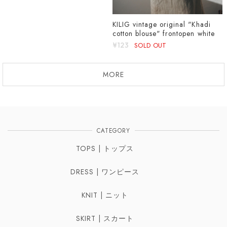
KILIG vintage original "Khadi
cotton blouse" frontopen white
¥123
SOLD OUT
MORE
CATEGORY
TOPS | トップス
DRESS | ワンピース
KNIT | ニット
SKIRT | スカート