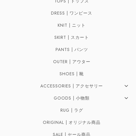
TOPS | トップス
DRESS | ワンピース
KNIT | ニット
SKIRT | スカート
PANTS | パンツ
OUTER | アウター
SHOES | 靴
ACCESSORIES | アクセサリー
Pierces | ピアス
GOODS | 小物類
Earrings | イヤリング
Bag | バッグ
RUG | ラグ
Ring | リング
Belt | ベルト
ORIGINAL | オリジナル商品
Necklaces | ネックレス
Scarf | スカーフ
SALE | セール商品