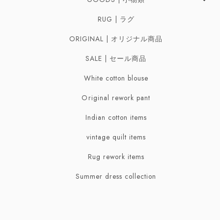
Earrings | イヤリング
Bag | バッグ
RUG | ラグ
Ring | リング
Belt | ベルト
ORIGINAL | オリジナル商品
Necklaces | ネックレス
Scarf | スカーフ
SALE | セール商品
Bracelet | ブレスレット・バングル
White cotton blouse
Broach | ブローチ
Original rework pant
Indian cotton items
vintage quilt items
Rug rework items
Summer dress collection