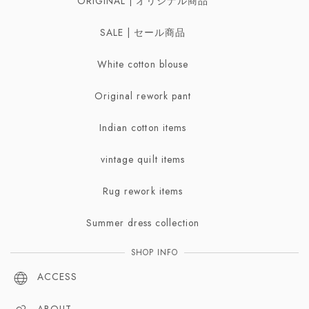
ORIGINAL | オリジナル商品
Necklaces | ネックレス
Scarf | スカーフ
SALE | セール商品
Bracelet | ブレスレット・バングル
White cotton blouse
Broach | ブローチ
Original rework pant
Indian cotton items
vintage quilt items
Rug rework items
Summer dress collection
SHOP INFO
ACCESS