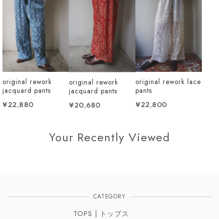
original rework
original rework lace
original rework
jacquard pants
pants
jacquard pants
¥22,880
¥22,800
¥20,680
Your Recently Viewed
CATEGORY
TOPS | トップス