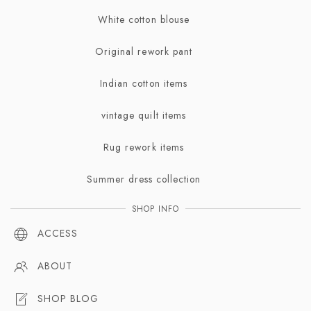
White cotton blouse
Broach | ブローチ
Original rework pant
Indian cotton items
vintage quilt items
Rug rework items
Summer dress collection
SHOP INFO
ACCESS
ABOUT
SHOP BLOG