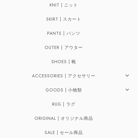
KNIT | ニット
SKIRT | スカート
PANTS | パンツ
OUTER | アウター
SHOES | 靴
ACCESSORIES | アクセサリー
Pierces | ピアス
GOODS | 小物類
Earrings | イヤリング
Bag | バッグ
RUG | ラグ
Ring | リング
Belt | ベルト
ORIGINAL | オリジナル商品
Necklaces | ネックレス
Scarf | スカーフ
SALE | セール商品
Bracelet | ブレスレット・バングル