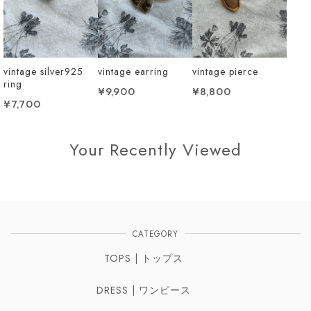
vintage silver925
vintage earring
vintage pierce
ring
¥9,900
¥8,800
¥7,700
Your Recently Viewed
CATEGORY
TOPS | トップス
DRESS | ワンピース