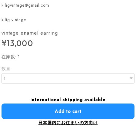
kiligvintage@gmail.com
kilig vintage
vintage enamel earring
¥13,000
在庫数: 1
数量
International shipping available
Add to cart
日本国内にお住まいの方向け