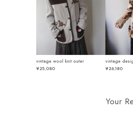
vintage wool knit outer
vintage desi
¥25,080
¥26,180
Your R