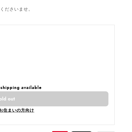
絡くださいませ。
 shipping available
old out
お住まいの方向け