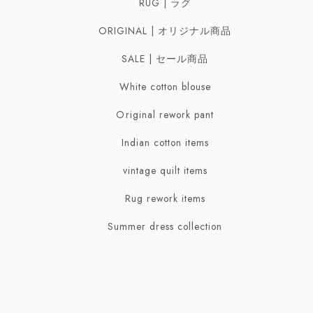
RUG | ラグ
Ring | リング
Belt | ベルト
ORIGINAL | オリジナル商品
Necklaces | ネックレス
Scarf | スカーフ
SALE | セール商品
Bracelet | ブレスレット・バングル
White cotton blouse
Broach | ブローチ
Original rework pant
Indian cotton items
vintage quilt items
Rug rework items
Summer dress collection