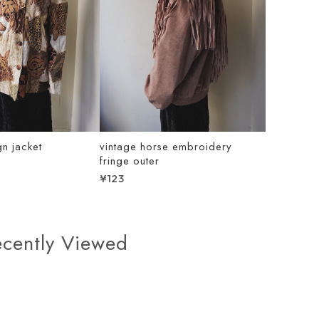
gn jacket
vintage horse embroidery
fringe outer
¥123
ecently Viewed