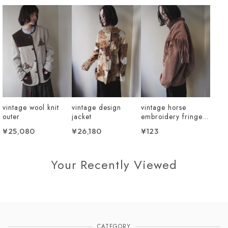
vintage wool knit
vintage design
vintage horse
outer
jacket
embroidery fringe
outer
¥25,080
¥26,180
¥123
Your Recently Viewed
CATEGORY