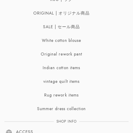
Ring | リング
Belt | ベルト
ORIGINAL | オリジナル商品
Necklaces | ネックレス
Scarf | スカーフ
SALE | セール商品
Bracelet | ブレスレット・バングル
White cotton blouse
Broach | ブローチ
Original rework pant
Indian cotton items
vintage quilt items
Rug rework items
Summer dress collection
SHOP INFO
ACCESS