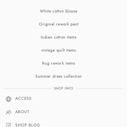
Bracelet | ブレスレット・バングル
White cotton blouse
Broach | ブローチ
Original rework pant
Indian cotton items
vintage quilt items
Rug rework items
Summer dress collection
SHOP INFO
ACCESS
ABOUT
SHOP BLOG