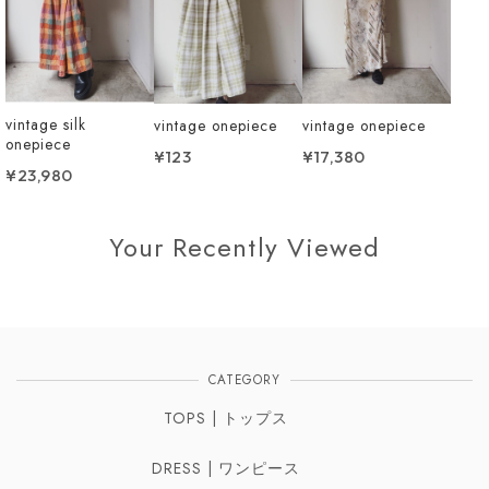
vintage silk
vintage onepiece
vintage onepiece
onepiece
¥123
¥17,380
¥23,980
Your Recently Viewed
CATEGORY
TOPS | トップス
DRESS | ワンピース