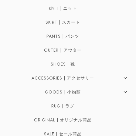
KNIT | ニット
SKIRT | スカート
PANTS | パンツ
OUTER | アウター
SHOES | 靴
ACCESSORIES | アクセサリー
Pierces | ピアス
GOODS | 小物類
Earrings | イヤリング
Bag | バッグ
RUG | ラグ
Ring | リング
Belt | ベルト
ORIGINAL | オリジナル商品
Necklaces | ネックレス
Scarf | スカーフ
SALE | セール商品