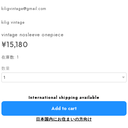
kiligvintage@gmail.com
kilig vintage
vintage nosleeve onepiece
¥15,180
在庫数: 1
数量
International shipping available
Add to cart
日本国内にお住まいの方向け