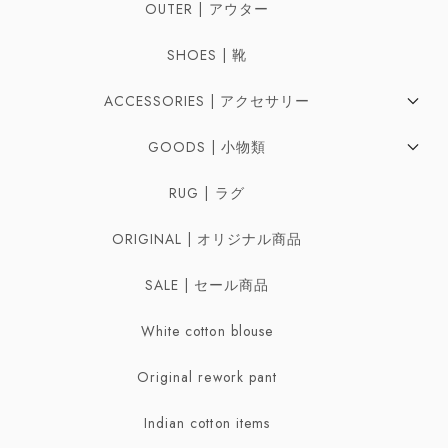
OUTER | アウター
SHOES | 靴
ACCESSORIES | アクセサリー
Pierces | ピアス
GOODS | 小物類
Earrings | イヤリング
Bag | バッグ
RUG | ラグ
Ring | リング
Belt | ベルト
ORIGINAL | オリジナル商品
Necklaces | ネックレス
Scarf | スカーフ
SALE | セール商品
Bracelet | ブレスレット・バングル
White cotton blouse
Broach | ブローチ
Original rework pant
Indian cotton items